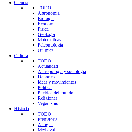
Ciencia
TODO
Astronomia
Biologia
Economia
Fisica
Geologia
Matematicas
Paleontologia
Quimica
Cultura
TODO
Actualidad
Antropologia y sociologia
Deportes
Ideas y movimientos
Politica
Pueblos del mundo
Religiones
Veganismo
Historia
TODO
Prehistoria
Antigua
Medieval