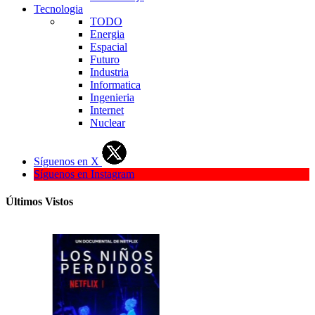
Tecnologia
TODO
Energia
Espacial
Futuro
Industria
Informatica
Ingenieria
Internet
Nuclear
Síguenos en X
Síguenos en Instagram
Últimos Vistos