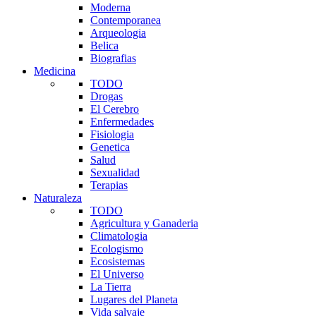
Moderna
Contemporanea
Arqueologia
Belica
Biografias
Medicina
TODO
Drogas
El Cerebro
Enfermedades
Fisiologia
Genetica
Salud
Sexualidad
Terapias
Naturaleza
TODO
Agricultura y Ganaderia
Climatologia
Ecologismo
Ecosistemas
El Universo
La Tierra
Lugares del Planeta
Vida salvaje