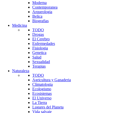
Moderna
Contemporanea
Arqueologia
Belica
Biografias
Medicina
TODO
Drogas
El Cerebro
Enfermedades
Fisiologia
Genetica
Salud
Sexualidad
Terapias
Naturaleza
TODO
Agricultura y Ganaderia
Climatologia
Ecologismo
Ecosistemas
El Universo
La Tierra
Lugares del Planeta
Vida salvaje