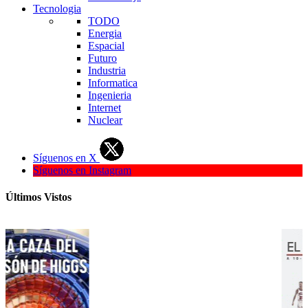
Tecnologia
TODO
Energia
Espacial
Futuro
Industria
Informatica
Ingenieria
Internet
Nuclear
Síguenos en X
Síguenos en Instagram
Últimos Vistos