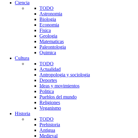
Ciencia
TODO
Astronomia
Biologia
Economia
Fisica
Geologia
Matematicas
Paleontologia
Quimica
Cultura
TODO
Actualidad
Antropologia y sociologia
Deportes
Ideas y movimientos
Politica
Pueblos del mundo
Religiones
Veganismo
Historia
TODO
Prehistoria
Antigua
Medieval