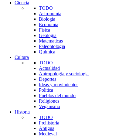
Ciencia
TODO
Astronomia
Biologia
Economia
Fisica
Geologia
Matematicas
Paleontologia
Quimica
Cultura
TODO
Actualidad
Antropologia y sociologia
Deportes
Ideas y movimientos
Politica
Pueblos del mundo
Religiones
Veganismo
Historia
TODO
Prehistoria
Antigua
Medieval