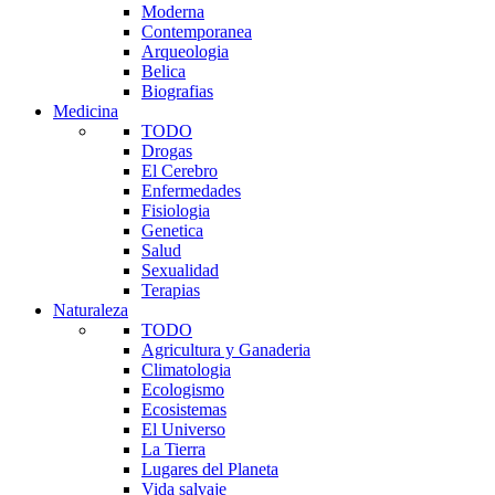
Moderna
Contemporanea
Arqueologia
Belica
Biografias
Medicina
TODO
Drogas
El Cerebro
Enfermedades
Fisiologia
Genetica
Salud
Sexualidad
Terapias
Naturaleza
TODO
Agricultura y Ganaderia
Climatologia
Ecologismo
Ecosistemas
El Universo
La Tierra
Lugares del Planeta
Vida salvaje