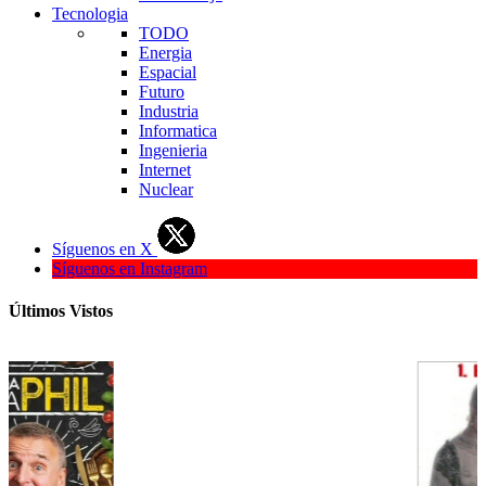
Tecnologia
TODO
Energia
Espacial
Futuro
Industria
Informatica
Ingenieria
Internet
Nuclear
Síguenos en X
Síguenos en Instagram
Últimos Vistos