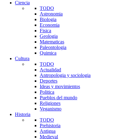
Ciencia
TODO
Astronomia
Biologia
Economia
Fisica
Geologia
Matematicas
Paleontologia
Quimica
Cultura
TODO
Actualidad
Antropologia y sociologia
Deportes
Ideas y movimientos
Politica
Pueblos del mundo
Religiones
Veganismo
Historia
TODO
Prehistoria
Antigua
Medieval