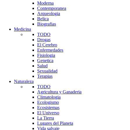
Moderna
Contemporanea
Arqueologia
Belica
Biografias
Medicina
TODO
Drogas
El Cerebro
Enfermedades
Fisiologia
Genetica
Salud
Sexualidad
Terapias
Naturaleza
TODO
Agricultura y Ganaderia
Climatologia
Ecologismo
Ecosistemas
El Universo
La Tierra
Lugares del Planeta
Vida salvaje