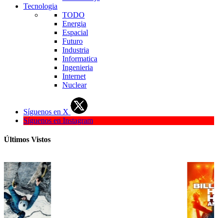
Tecnologia
TODO
Energia
Espacial
Futuro
Industria
Informatica
Ingenieria
Internet
Nuclear
Síguenos en X
Síguenos en Instagram
Últimos Vistos