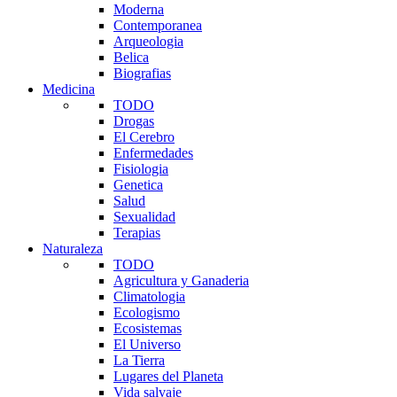
Moderna
Contemporanea
Arqueologia
Belica
Biografias
Medicina
TODO
Drogas
El Cerebro
Enfermedades
Fisiologia
Genetica
Salud
Sexualidad
Terapias
Naturaleza
TODO
Agricultura y Ganaderia
Climatologia
Ecologismo
Ecosistemas
El Universo
La Tierra
Lugares del Planeta
Vida salvaje