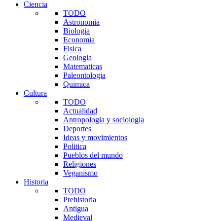
Ciencia
TODO
Astronomia
Biologia
Economia
Fisica
Geologia
Matematicas
Paleontologia
Quimica
Cultura
TODO
Actualidad
Antropologia y sociologia
Deportes
Ideas y movimientos
Politica
Pueblos del mundo
Religiones
Veganismo
Historia
TODO
Prehistoria
Antigua
Medieval