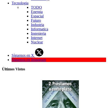
Tecnologia
TODO
Energia
Espacial
Futuro
Industria
Informatica
Ingenieria
Internet
Nuclear
Síguenos en X
Síguenos en Instagram
Últimos Vistos