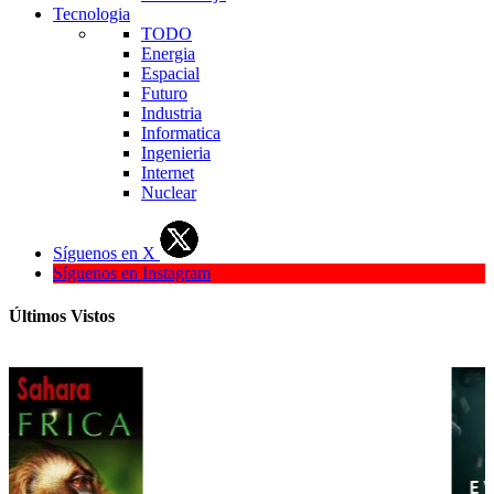
Tecnologia
TODO
Energia
Espacial
Futuro
Industria
Informatica
Ingenieria
Internet
Nuclear
Síguenos en X
Síguenos en Instagram
Últimos Vistos