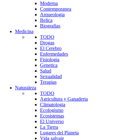
Moderna
Contemporanea
Arqueologia
Belica
Biografias
Medicina
TODO
Drogas
El Cerebro
Enfermedades
Fisiologia
Genetica
Salud
Sexualidad
Terapias
Naturaleza
TODO
Agricultura y Ganaderia
Climatologia
Ecologismo
Ecosistemas
El Universo
La Tierra
Lugares del Planeta
Vida salvaje