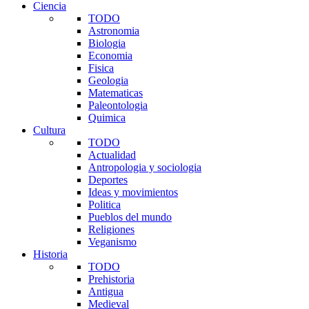
Ciencia
TODO
Astronomia
Biologia
Economia
Fisica
Geologia
Matematicas
Paleontologia
Quimica
Cultura
TODO
Actualidad
Antropologia y sociologia
Deportes
Ideas y movimientos
Politica
Pueblos del mundo
Religiones
Veganismo
Historia
TODO
Prehistoria
Antigua
Medieval