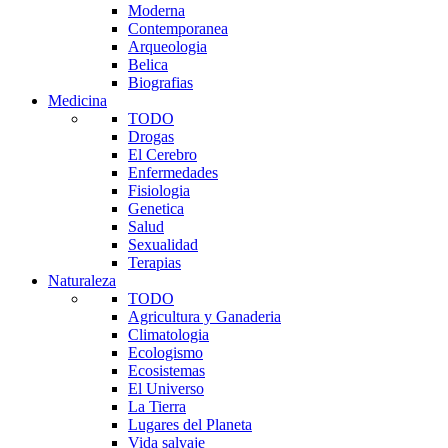
Moderna
Contemporanea
Arqueologia
Belica
Biografias
Medicina
TODO
Drogas
El Cerebro
Enfermedades
Fisiologia
Genetica
Salud
Sexualidad
Terapias
Naturaleza
TODO
Agricultura y Ganaderia
Climatologia
Ecologismo
Ecosistemas
El Universo
La Tierra
Lugares del Planeta
Vida salvaje