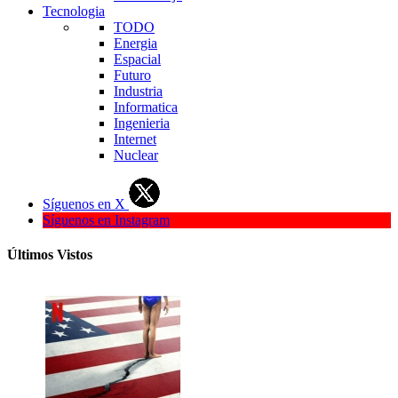
Tecnologia
TODO
Energia
Espacial
Futuro
Industria
Informatica
Ingenieria
Internet
Nuclear
Síguenos en X
Síguenos en Instagram
Últimos Vistos