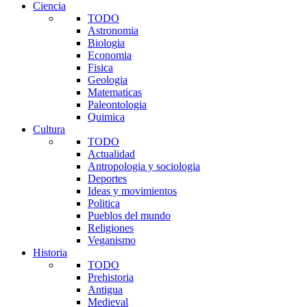
Ciencia
TODO
Astronomia
Biologia
Economia
Fisica
Geologia
Matematicas
Paleontologia
Quimica
Cultura
TODO
Actualidad
Antropologia y sociologia
Deportes
Ideas y movimientos
Politica
Pueblos del mundo
Religiones
Veganismo
Historia
TODO
Prehistoria
Antigua
Medieval