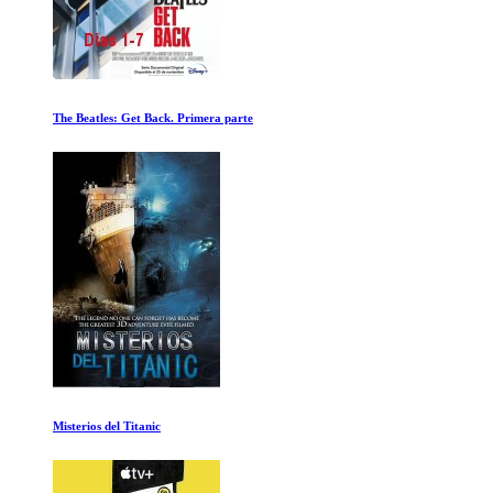
Planetas Alienigenas
El Experimento Tesla