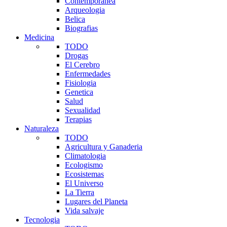
Contemporanea
Arqueologia
Belica
Biografias
Medicina
TODO
Drogas
El Cerebro
Enfermedades
Fisiologia
Genetica
Salud
Sexualidad
Terapias
Naturaleza
TODO
Agricultura y Ganaderia
Climatologia
Ecologismo
Ecosistemas
El Universo
La Tierra
Lugares del Planeta
Vida salvaje
Tecnologia