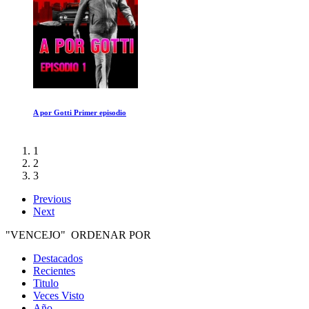
Jungla Amazonica
1
2
3
Previous
Next
"VENCEJO" ORDENAR POR
Destacados
Recientes
Titulo
Veces Visto
Año