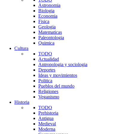
Astronomia
Biologia
Economia
Fisica
Geologia
Matematicas
Paleontologia
Quimica
Cultura
TODO
Actualidad
Antropologia y sociologia
Deportes
Ideas y movimientos
Politica
Pueblos del mundo
Religiones
Veganismo
Historia
TODO
Prehistoria
Antigua
Medieval
Moderna