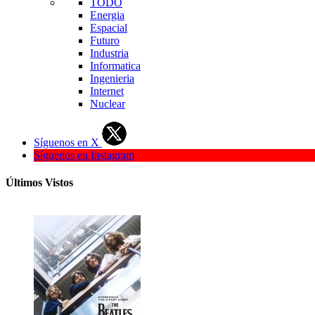
TODO
Energia
Espacial
Futuro
Industria
Informatica
Ingenieria
Internet
Nuclear
Síguenos en X
Síguenos en Instagram
Últimos Vistos