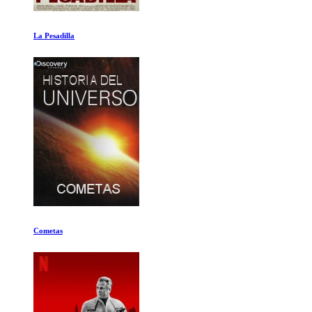
La Batalla de los Dioses: El Minotauro
El deseo de cualquier chico