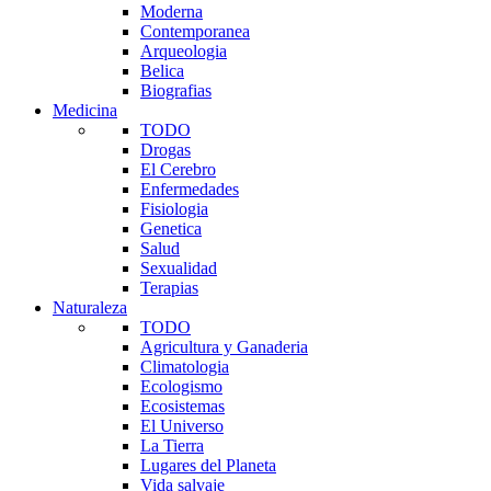
Moderna
Contemporanea
Arqueologia
Belica
Biografias
Medicina
TODO
Drogas
El Cerebro
Enfermedades
Fisiologia
Genetica
Salud
Sexualidad
Terapias
Naturaleza
TODO
Agricultura y Ganaderia
Climatologia
Ecologismo
Ecosistemas
El Universo
La Tierra
Lugares del Planeta
Vida salvaje