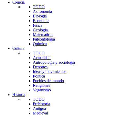
Ciencia
TODO
Astronomia
Biologia
Economia
Fisica
Geologia
Matematicas
Paleontologia
Quimica
Cultura
TODO
Actualidad
Antropologia y sociologia
Deportes
Ideas y movimientos
Politica
Pueblos del mundo
Religiones
Veganismo
Historia
TODO
Prehistoria
Antigua
Medieval