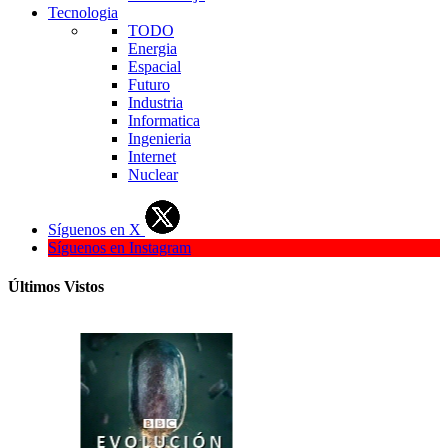
Tecnologia
TODO
Energia
Espacial
Futuro
Industria
Informatica
Ingenieria
Internet
Nuclear
Síguenos en X
Síguenos en Instagram
Últimos Vistos