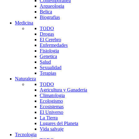
Contemporanea
Arqueologia
Belica
Biografias
Medicina
TODO
Drogas
El Cerebro
Enfermedades
Fisiologia
Genetica
Salud
Sexualidad
Terapias
Naturaleza
TODO
Agricultura y Ganaderia
Climatologia
Ecologismo
Ecosistemas
El Universo
La Tierra
Lugares del Planeta
Vida salvaje
Tecnologia