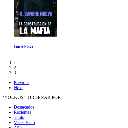
La disputa
1
2
3
Previous
Next
"YOLKOS" ORDENAR POR
Destacados
Recientes
Titulo
Veces Visto
Año