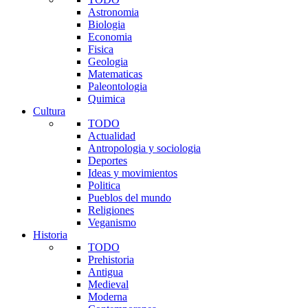
Astronomia
Biologia
Economia
Fisica
Geologia
Matematicas
Paleontologia
Quimica
Cultura
TODO
Actualidad
Antropologia y sociologia
Deportes
Ideas y movimientos
Politica
Pueblos del mundo
Religiones
Veganismo
Historia
TODO
Prehistoria
Antigua
Medieval
Moderna