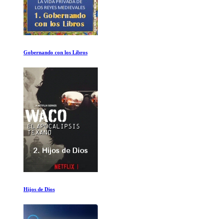
La Conquista de los Cielos Los primeros en volar
Pizarro: La sangre del Dios-sol