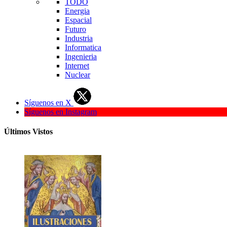
TODO
Energia
Espacial
Futuro
Industria
Informatica
Ingenieria
Internet
Nuclear
Síguenos en X
Síguenos en Instagram
Últimos Vistos