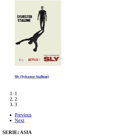
Sly (Sylvester Stallone)
1
2
3
Previous
Next
SERIE: ASIA