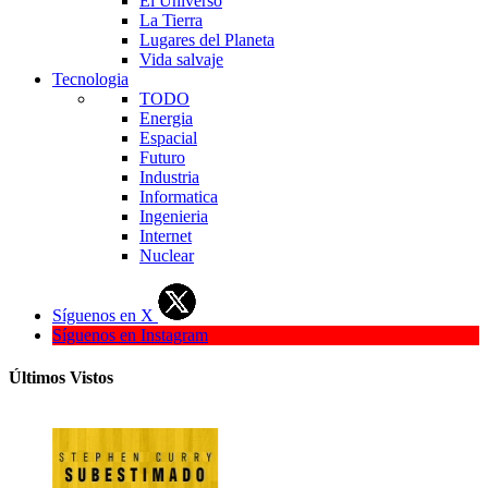
El Universo
La Tierra
Lugares del Planeta
Vida salvaje
Tecnologia
TODO
Energia
Espacial
Futuro
Industria
Informatica
Ingenieria
Internet
Nuclear
Síguenos en X
Síguenos en Instagram
Últimos Vistos