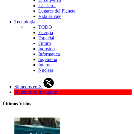
El Universo
La Tierra
Lugares del Planeta
Vida salvaje
Tecnologia
TODO
Energia
Espacial
Futuro
Industria
Informatica
Ingenieria
Internet
Nuclear
Síguenos en X
Síguenos en Instagram
Últimos Vistos