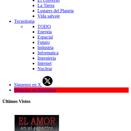
El Universo
La Tierra
Lugares del Planeta
Vida salvaje
Tecnologia
TODO
Energia
Espacial
Futuro
Industria
Informatica
Ingenieria
Internet
Nuclear
Síguenos en X
Síguenos en Instagram
Últimos Vistos