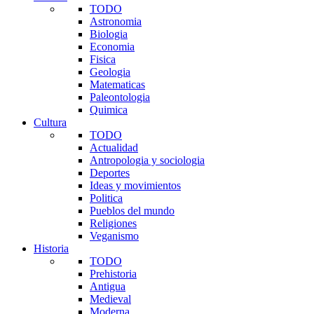
TODO
Astronomia
Biologia
Economia
Fisica
Geologia
Matematicas
Paleontologia
Quimica
Cultura
TODO
Actualidad
Antropologia y sociologia
Deportes
Ideas y movimientos
Politica
Pueblos del mundo
Religiones
Veganismo
Historia
TODO
Prehistoria
Antigua
Medieval
Moderna