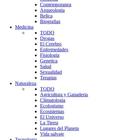
Contemporanea
Arqueologia
Belica
Biografias
Medicina
TODO
Drogas
El Cerebro
Enfermedades
Fisiologia
Genetica
Salud
Sexualidad
Terapias
Naturaleza
TODO
Agricultura y Ganaderia
Climatologia
Ecologismo
Ecosistemas
El Universo
La Tierra
Lugares del Planeta
Vida salvaje
Tecnologia