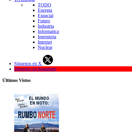
TODO
Energia
Espacial
Futuro
Industria
Informatica
Ingenieria
Internet
Nuclear
Síguenos en X
Síguenos en Instagram
Últimos Vistos