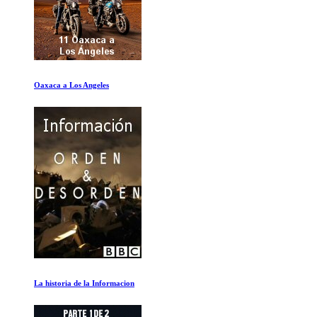
Como ser Warren Buffet
Titanic: La resurreccion digital