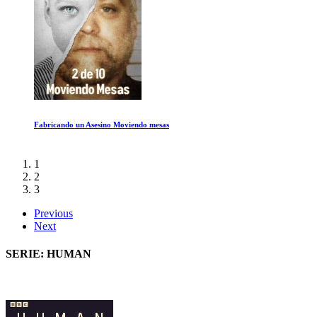
Marty, la vida es corta
1
2
3
Previous
Next
SERIE: HUMAN