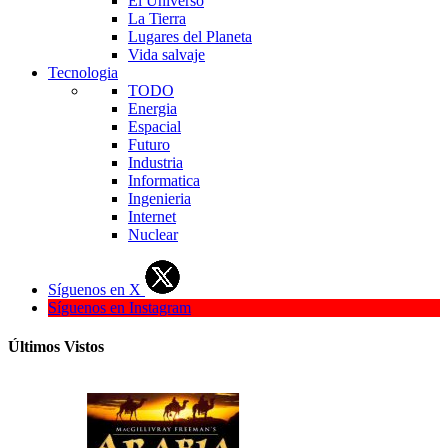
El Universo
La Tierra
Lugares del Planeta
Vida salvaje
Tecnologia
TODO
Energia
Espacial
Futuro
Industria
Informatica
Ingenieria
Internet
Nuclear
Síguenos en X
Síguenos en Instagram
Últimos Vistos