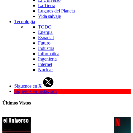
El Universo
La Tierra
Lugares del Planeta
Vida salvaje
Tecnologia
TODO
Energia
Espacial
Futuro
Industria
Informatica
Ingenieria
Internet
Nuclear
Síguenos en X
Síguenos en Instagram
Últimos Vistos