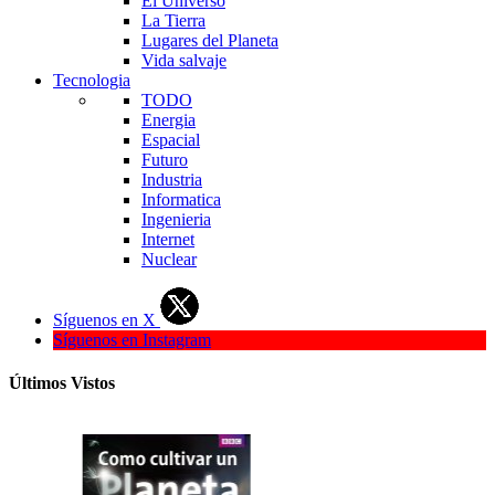
El Universo
La Tierra
Lugares del Planeta
Vida salvaje
Tecnologia
TODO
Energia
Espacial
Futuro
Industria
Informatica
Ingenieria
Internet
Nuclear
Síguenos en X
Síguenos en Instagram
Últimos Vistos