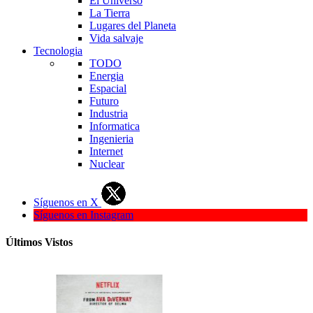
El Universo
La Tierra
Lugares del Planeta
Vida salvaje
Tecnologia
TODO
Energia
Espacial
Futuro
Industria
Informatica
Ingenieria
Internet
Nuclear
Síguenos en X
Síguenos en Instagram
Últimos Vistos