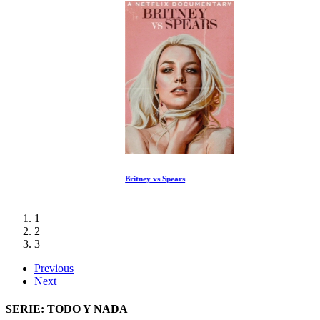
Britney vs Spears
1
2
3
Previous
Next
SERIE: TODO Y NADA