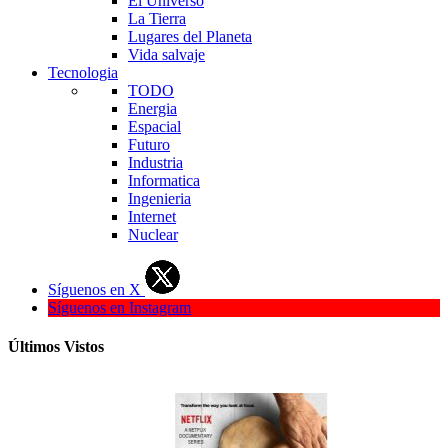
El Universo
La Tierra
Lugares del Planeta
Vida salvaje
Tecnologia
TODO
Energia
Espacial
Futuro
Industria
Informatica
Ingenieria
Internet
Nuclear
Síguenos en X
Síguenos en Instagram
Últimos Vistos