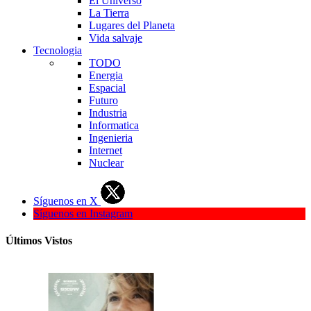
El Universo
La Tierra
Lugares del Planeta
Vida salvaje
Tecnologia
TODO
Energia
Espacial
Futuro
Industria
Informatica
Ingenieria
Internet
Nuclear
Síguenos en X
Síguenos en Instagram
Últimos Vistos