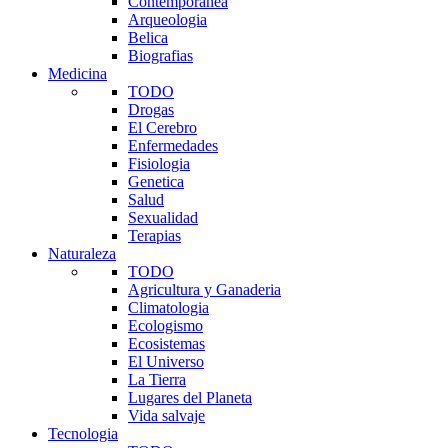
Contemporanea
Arqueologia
Belica
Biografias
Medicina
TODO
Drogas
El Cerebro
Enfermedades
Fisiologia
Genetica
Salud
Sexualidad
Terapias
Naturaleza
TODO
Agricultura y Ganaderia
Climatologia
Ecologismo
Ecosistemas
El Universo
La Tierra
Lugares del Planeta
Vida salvaje
Tecnologia