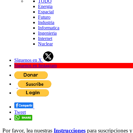
TODO
Energia
Espacial
Futuro
Industria
Informatica
Ingenieria
Internet
Nuclear
Síguenos en X
Síguenos en Instagram
Tweet
Por favor, lea nuestras
Instrucciones
para suscripciones y