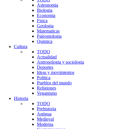
Astronomia
Biologia
Economia
Fisica
Geologia
Matematicas
Paleontologia
Quimica
Cultura
TODO
Actualidad
Antropologia y sociologia
Deportes
Ideas y movimientos
Politica
Pueblos del mundo
Religiones
Veganismo
Historia
TODO
Prehistoria
Antigua
Medieval
Moderna