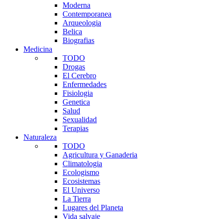
Moderna
Contemporanea
Arqueologia
Belica
Biografias
Medicina
TODO
Drogas
El Cerebro
Enfermedades
Fisiologia
Genetica
Salud
Sexualidad
Terapias
Naturaleza
TODO
Agricultura y Ganaderia
Climatologia
Ecologismo
Ecosistemas
El Universo
La Tierra
Lugares del Planeta
Vida salvaje