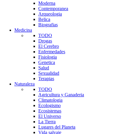
Moderna
Contemporanea
Arqueologia
Belica
Biografias
Medicina
TODO
Drogas
El Cerebro
Enfermedades
Fisiologia
Genetica
Salud
Sexualidad
Terapias
Naturaleza
TODO
Agricultura y Ganaderia
Climatologia
Ecologismo
Ecosistemas
El Universo
La Tierra
Lugares del Planeta
Vida salvaje