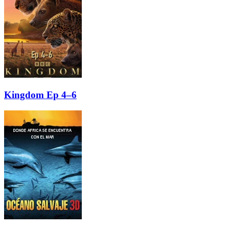
Kingdom Ep 4–6