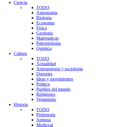
Ciencia
TODO
Astronomia
Biologia
Economia
Fisica
Geologia
Matematicas
Paleontologia
Quimica
Cultura
TODO
Actualidad
Antropologia y sociologia
Deportes
Ideas y movimientos
Politica
Pueblos del mundo
Religiones
Veganismo
Historia
TODO
Prehistoria
Antigua
Medieval