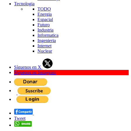
Tecnologia
TODO
Energia
Espacial
Futuro
Industria
Informatica
Ingenieria
Internet
Nuclear
Síguenos en X
Síguenos en Instagram
Tweet