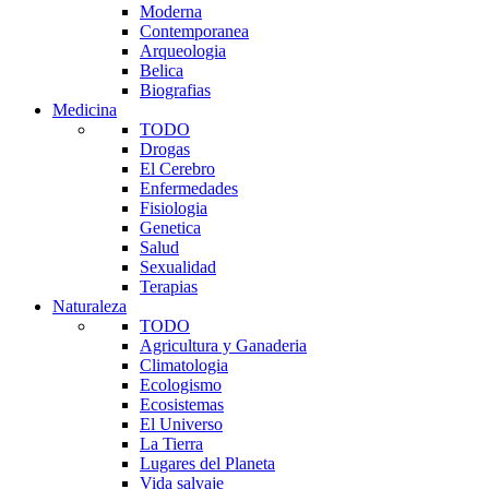
Moderna
Contemporanea
Arqueologia
Belica
Biografias
Medicina
TODO
Drogas
El Cerebro
Enfermedades
Fisiologia
Genetica
Salud
Sexualidad
Terapias
Naturaleza
TODO
Agricultura y Ganaderia
Climatologia
Ecologismo
Ecosistemas
El Universo
La Tierra
Lugares del Planeta
Vida salvaje