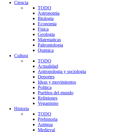
Ciencia
TODO
Astronomia
Biologia
Economia
Fisica
Geologia
Matematicas
Paleontologia
Quimica
Cultura
TODO
Actualidad
Antropologia y sociologia
Deportes
Ideas y movimientos
Politica
Pueblos del mundo
Religiones
Veganismo
Historia
TODO
Prehistoria
Antigua
Medieval