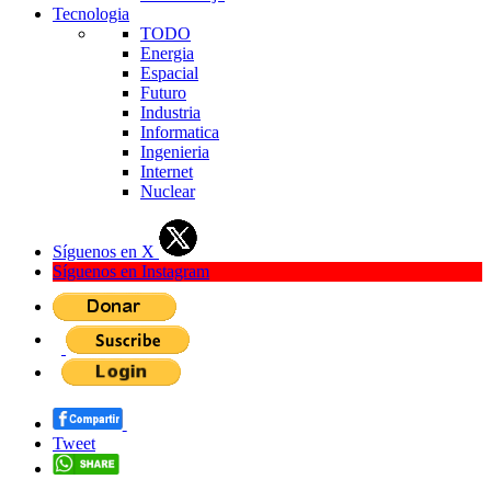
Tecnologia
TODO
Energia
Espacial
Futuro
Industria
Informatica
Ingenieria
Internet
Nuclear
Síguenos en X
Síguenos en Instagram
Tweet