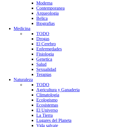
Moderna
Contemporanea
Arqueologia
Belica
Biografias
Medicina
TODO
Drogas
El Cerebro
Enfermedades
Fisiologia
Genetica
Salud
Sexualidad
Terapias
Naturaleza
TODO
Agricultura y Ganaderia
Climatologia
Ecologismo
Ecosistemas
El Universo
La Tierra
Lugares del Planeta
Vida salvaje