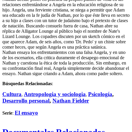
relaciones enfrentándose a Angela en la educación religiosa de su
hijo. Angela, una ferviente cristiana, se niega a permitir que Adam
sea educado en la fe judía de Nathan, por lo que éste lleva en secreto
a su hijo a clases con un tutor de judaísmo bajo el pretexto de clases
de natación. Buscando consuelo fuera de casa, Nathan abre su
réplica de Alligator Lounge al público bajo el nombre de Nate's
Lizard Lounge. Los copadres discuten por un sketch cómico en el
que aparece Adam, de seis años, como 'Dr. Pedo' y un chiste sobre
comer heces, que según Angela es una práctica satánica.
Nathan ensaya los enfrentamientos con una falsa Angela, y en uno
de los escenarios, ella critica duramente el desapego emocional de
Nathan y cuestiona la ética de toda la producción. Sin embargo, en
su confrontación final real, Angela simplemente decide abandonar el
ensayo. Nathan sigue criando a Adam, ahora como padre soltero.
Búsquedas Relacionadas
:
Cultura
Antropologia y sociologia
Psicología
,
,
,
Desarrollo personal
,
Nathan Fielder
El ensayo
Serie
: