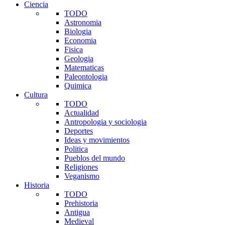
Ciencia
TODO
Astronomia
Biologia
Economia
Fisica
Geologia
Matematicas
Paleontologia
Quimica
Cultura
TODO
Actualidad
Antropologia y sociologia
Deportes
Ideas y movimientos
Politica
Pueblos del mundo
Religiones
Veganismo
Historia
TODO
Prehistoria
Antigua
Medieval