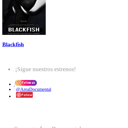
Blackfish
¡Sigue nuestros estrenos!
@AreaDocumental