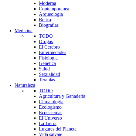
Moderna
Contemporanea
Arqueologia
Belica
Biografias
Medicina
TODO
Drogas
El Cerebro
Enfermedades
Fisiologia
Genetica
Salud
Sexualidad
Terapias
Naturaleza
TODO
Agricultura y Ganaderia
Climatologia
Ecologismo
Ecosistemas
El Universo
La Tierra
Lugares del Planeta
Vida salvaje