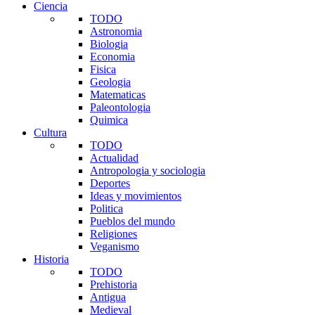
Ciencia
TODO
Astronomia
Biologia
Economia
Fisica
Geologia
Matematicas
Paleontologia
Quimica
Cultura
TODO
Actualidad
Antropologia y sociologia
Deportes
Ideas y movimientos
Politica
Pueblos del mundo
Religiones
Veganismo
Historia
TODO
Prehistoria
Antigua
Medieval