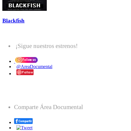
Blackfish
¡Sigue nuestros estrenos!
@AreaDocumental
Comparte Área Documental