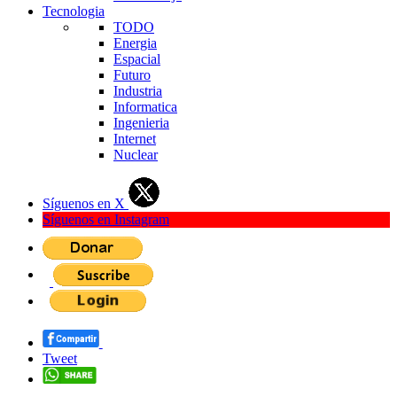
Tecnologia
TODO
Energia
Espacial
Futuro
Industria
Informatica
Ingenieria
Internet
Nuclear
Síguenos en X
Síguenos en Instagram
Tweet