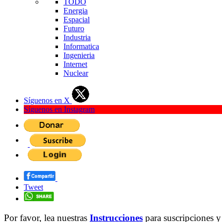
TODO
Energia
Espacial
Futuro
Industria
Informatica
Ingenieria
Internet
Nuclear
Síguenos en X
Síguenos en Instagram
Tweet
Por favor, lea nuestras
Instrucciones
para suscripciones y