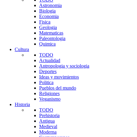
Astronomia
Biologia
Economia
Fisica
Geologia
Matematicas
Paleontologia
Quimica
Cultura
TODO
Actualidad
Antropologia y sociologia
Deportes
Ideas y movimientos
Politica
Pueblos del mundo
Religiones
Veganismo
Historia
TODO
Prehistoria
Antigua
Medieval
Moderna