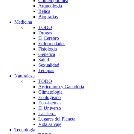
Contemporanea
Arqueologia
Belica
Biografias
Medicina
TODO
Drogas
El Cerebro
Enfermedades
Fisiologia
Genetica
Salud
Sexualidad
Terapias
Naturaleza
TODO
Agricultura y Ganaderia
Climatologia
Ecologismo
Ecosistemas
El Universo
La Tierra
Lugares del Planeta
Vida salvaje
Tecnologia