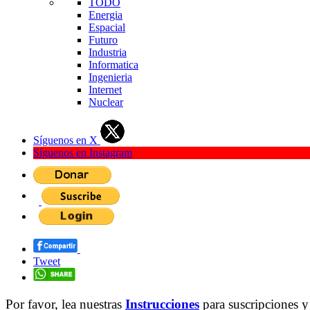
TODO
Energia
Espacial
Futuro
Industria
Informatica
Ingenieria
Internet
Nuclear
Síguenos en X
Síguenos en Instagram
Tweet
Por favor, lea nuestras
Instrucciones
para suscripciones y