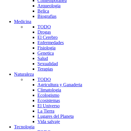
Contemporanea
Arqueologia
Belica
Biografias
Medicina
TODO
Drogas
El Cerebro
Enfermedades
Fisiologia
Genetica
Salud
Sexualidad
Terapias
Naturaleza
TODO
Agricultura y Ganaderia
Climatologia
Ecologismo
Ecosistemas
El Universo
La Tierra
Lugares del Planeta
Vida salvaje
Tecnologia