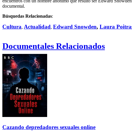
encuentros con un hombre anónimo que resultó ser Edward Snowden. Para
documental.
Búsquedas Relacionadas
:
Cultura
Actualidad
Edward Snowden
,
Laura Poitra
,
,
Documentales Relacionados
Cazando depredadores sexuales online