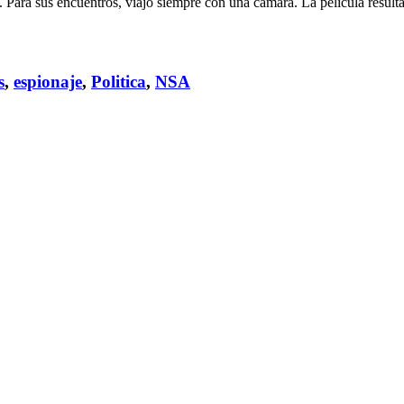
 sus encuentros, viajó siempre con una cámara. La película resultante 
s
,
espionaje
,
Politica
,
NSA