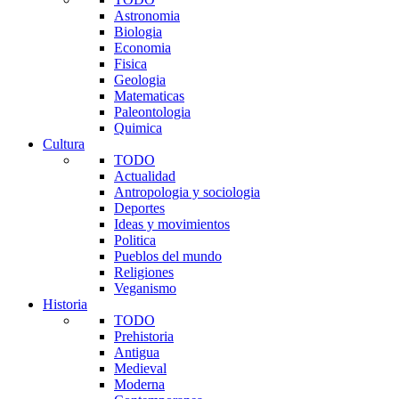
Astronomia
Biologia
Economia
Fisica
Geologia
Matematicas
Paleontologia
Quimica
Cultura
TODO
Actualidad
Antropologia y sociologia
Deportes
Ideas y movimientos
Politica
Pueblos del mundo
Religiones
Veganismo
Historia
TODO
Prehistoria
Antigua
Medieval
Moderna