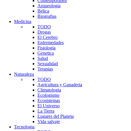
Contemporanea
Arqueologia
Belica
Biografias
Medicina
TODO
Drogas
El Cerebro
Enfermedades
Fisiologia
Genetica
Salud
Sexualidad
Terapias
Naturaleza
TODO
Agricultura y Ganaderia
Climatologia
Ecologismo
Ecosistemas
El Universo
La Tierra
Lugares del Planeta
Vida salvaje
Tecnologia