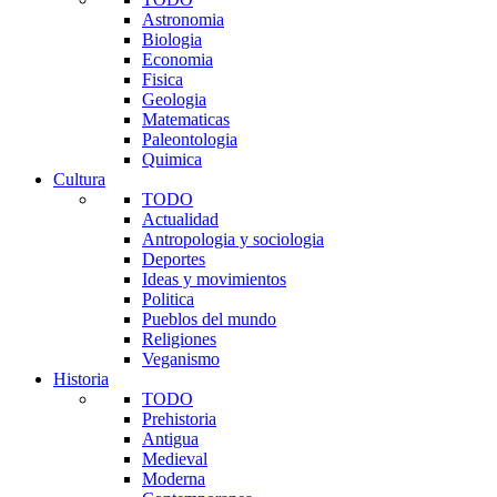
Astronomia
Biologia
Economia
Fisica
Geologia
Matematicas
Paleontologia
Quimica
Cultura
TODO
Actualidad
Antropologia y sociologia
Deportes
Ideas y movimientos
Politica
Pueblos del mundo
Religiones
Veganismo
Historia
TODO
Prehistoria
Antigua
Medieval
Moderna