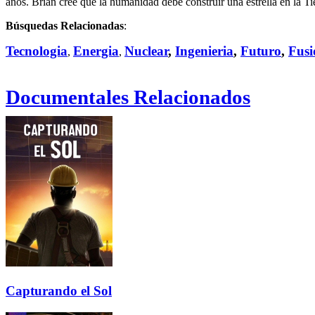
años. Brian cree que la humanidad debe construir una estrella en la Ti
Búsquedas Relacionadas
:
Tecnologia
Energia
Nuclear
,
Ingenieria
,
Futuro
,
Fusi
,
,
Documentales Relacionados
Capturando el Sol