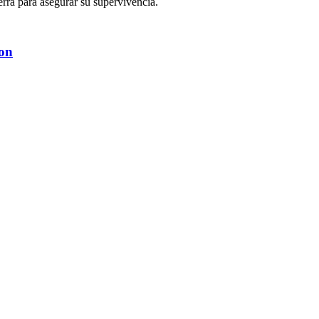
erra para asegurar su supervivencia.
on