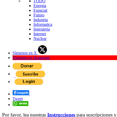
TODO
Energia
Espacial
Futuro
Industria
Informatica
Ingenieria
Internet
Nuclear
Síguenos en X
Síguenos en Instagram
Tweet
Por favor, lea nuestras
Instrucciones
para suscripciones y