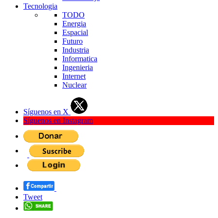
Tecnologia
TODO
Energia
Espacial
Futuro
Industria
Informatica
Ingenieria
Internet
Nuclear
Síguenos en X
Síguenos en Instagram
Tweet