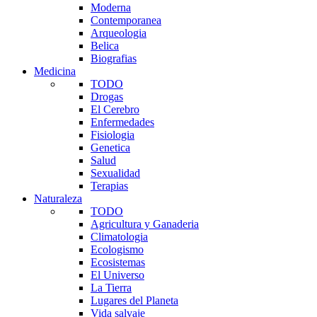
Moderna
Contemporanea
Arqueologia
Belica
Biografias
Medicina
TODO
Drogas
El Cerebro
Enfermedades
Fisiologia
Genetica
Salud
Sexualidad
Terapias
Naturaleza
TODO
Agricultura y Ganaderia
Climatologia
Ecologismo
Ecosistemas
El Universo
La Tierra
Lugares del Planeta
Vida salvaje