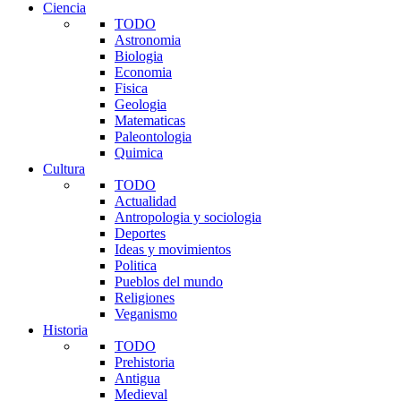
Ciencia
TODO
Astronomia
Biologia
Economia
Fisica
Geologia
Matematicas
Paleontologia
Quimica
Cultura
TODO
Actualidad
Antropologia y sociologia
Deportes
Ideas y movimientos
Politica
Pueblos del mundo
Religiones
Veganismo
Historia
TODO
Prehistoria
Antigua
Medieval