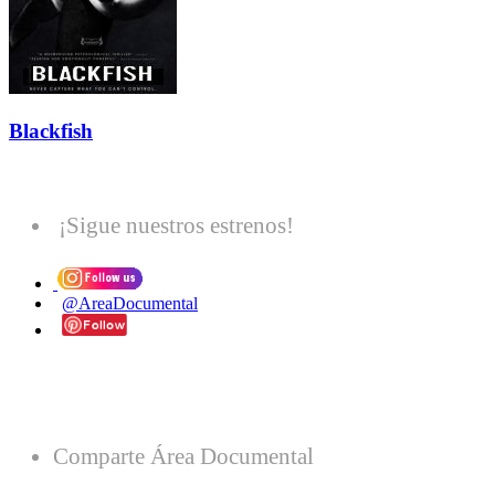
Blackfish
¡Sigue nuestros estrenos!
@AreaDocumental
Comparte Área Documental