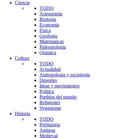
Ciencia
TODO
Astronomia
Biologia
Economia
Fisica
Geologia
Matematicas
Paleontologia
Quimica
Cultura
TODO
Actualidad
Antropologia y sociologia
Deportes
Ideas y movimientos
Politica
Pueblos del mundo
Religiones
Veganismo
Historia
TODO
Prehistoria
Antigua
Medieval