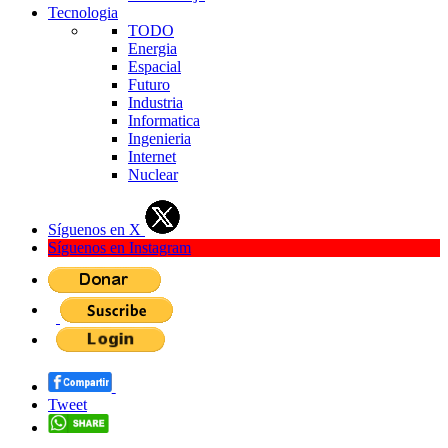
Tecnologia
TODO
Energia
Espacial
Futuro
Industria
Informatica
Ingenieria
Internet
Nuclear
Síguenos en X
Síguenos en Instagram
Tweet