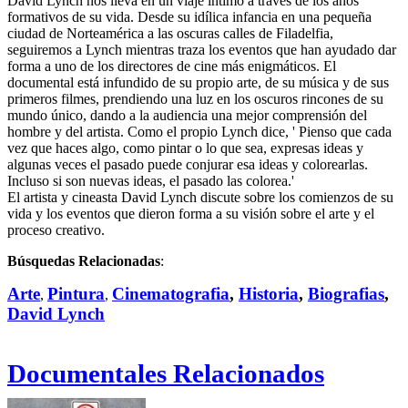
David Lynch nos lleva en un viaje íntimo a través de los años
formativos de su vida. Desde su idílica infancia en una pequeña
ciudad de Norteamérica a las oscuras calles de Filadelfia,
seguiremos a Lynch mientras traza los eventos que han ayudado dar
forma a uno de los directores de cine más enigmáticos. El
documental está infundido de su propio arte, de su música y de sus
primeros filmes, prendiendo una luz en los oscuros rincones de su
mundo único, dando a la audiencia una mejor comprensión del
hombre y del artista. Como el propio Lynch dice, ' Pienso que cada
vez que haces algo, como pintar o lo que sea, expresas ideas y
algunas veces el pasado puede conjurar esa ideas y colorearlas.
Incluso si son nuevas ideas, el pasado las colorea.'
El artista y cineasta David Lynch discute sobre los comienzos de su
vida y los eventos que dieron forma a su visión sobre el arte y el
proceso creativo.
Búsquedas Relacionadas
:
Arte
Pintura
Cinematografia
,
Historia
,
Biografias
,
,
,
David Lynch
Documentales Relacionados