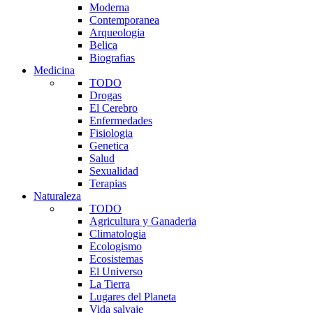
Moderna
Contemporanea
Arqueologia
Belica
Biografias
Medicina
TODO
Drogas
El Cerebro
Enfermedades
Fisiologia
Genetica
Salud
Sexualidad
Terapias
Naturaleza
TODO
Agricultura y Ganaderia
Climatologia
Ecologismo
Ecosistemas
El Universo
La Tierra
Lugares del Planeta
Vida salvaje