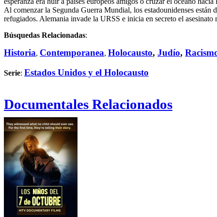
esperanza era huir a países europeos amigos o cruzar el océano hacia
Al comenzar la Segunda Guerra Mundial, los estadounidenses están div
refugiados. Alemania invade la URSS e inicia en secreto el asesinato
Búsquedas Relacionadas
:
Historia
Contemporanea
Holocausto
,
Judío
,
Racism
,
,
Estados Unidos y el Holocausto
Serie
:
Documentales Relacionados