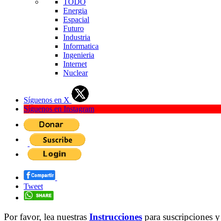
TODO
Energia
Espacial
Futuro
Industria
Informatica
Ingenieria
Internet
Nuclear
Síguenos en X
Síguenos en Instagram
Tweet
Por favor, lea nuestras
Instrucciones
para suscripciones y