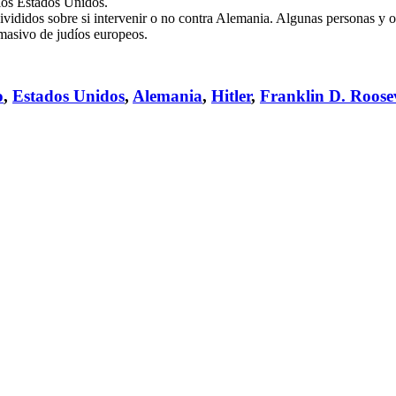
 los Estados Unidos.
ididos sobre si intervenir o no contra Alemania. Algunas personas y o
 masivo de judíos europeos.
o
,
Estados Unidos
,
Alemania
,
Hitler
,
Franklin D. Roose