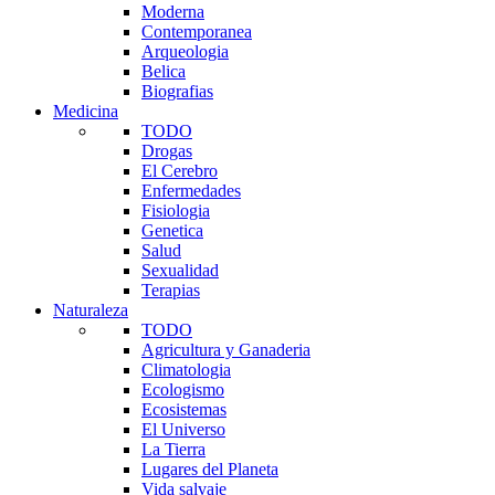
Moderna
Contemporanea
Arqueologia
Belica
Biografias
Medicina
TODO
Drogas
El Cerebro
Enfermedades
Fisiologia
Genetica
Salud
Sexualidad
Terapias
Naturaleza
TODO
Agricultura y Ganaderia
Climatologia
Ecologismo
Ecosistemas
El Universo
La Tierra
Lugares del Planeta
Vida salvaje