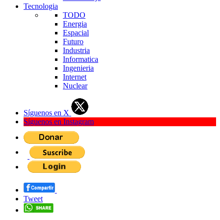
Tecnologia
TODO
Energia
Espacial
Futuro
Industria
Informatica
Ingenieria
Internet
Nuclear
Síguenos en X
Síguenos en Instagram
Tweet