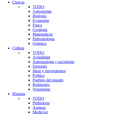
Ciencia
TODO
Astronomia
Biologia
Economia
Fisica
Geologia
Matematicas
Paleontologia
Quimica
Cultura
TODO
Actualidad
Antropologia y sociologia
Deportes
Ideas y movimientos
Politica
Pueblos del mundo
Religiones
Veganismo
Historia
TODO
Prehistoria
Antigua
Medieval