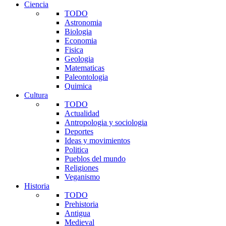
Ciencia
TODO
Astronomia
Biologia
Economia
Fisica
Geologia
Matematicas
Paleontologia
Quimica
Cultura
TODO
Actualidad
Antropologia y sociologia
Deportes
Ideas y movimientos
Politica
Pueblos del mundo
Religiones
Veganismo
Historia
TODO
Prehistoria
Antigua
Medieval