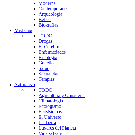
Moderna
Contemporanea
Arqueologia
Belica
Biografias
Medicina
TODO
Drogas
El Cerebro
Enfermedades
Fisiologia
Genetica
Salud
Sexualidad
Terapias
Naturaleza
TODO
Agricultura y Ganaderia
Climatologia
Ecologismo
Ecosistemas
El Universo
La Tierra
Lugares del Planeta
Vida salvaje