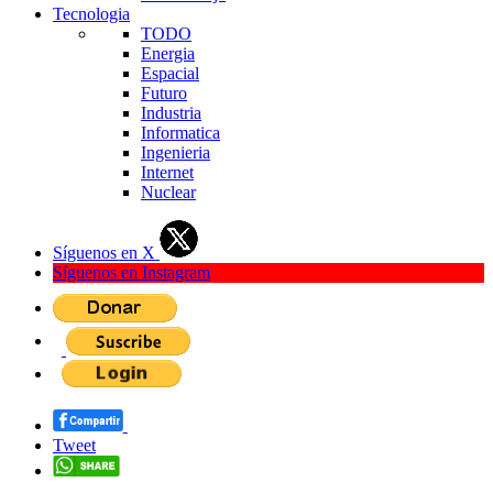
Tecnologia
TODO
Energia
Espacial
Futuro
Industria
Informatica
Ingenieria
Internet
Nuclear
Síguenos en X
Síguenos en Instagram
Tweet