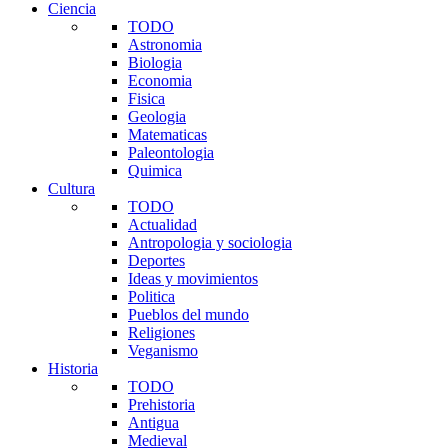
Ciencia
TODO
Astronomia
Biologia
Economia
Fisica
Geologia
Matematicas
Paleontologia
Quimica
Cultura
TODO
Actualidad
Antropologia y sociologia
Deportes
Ideas y movimientos
Politica
Pueblos del mundo
Religiones
Veganismo
Historia
TODO
Prehistoria
Antigua
Medieval