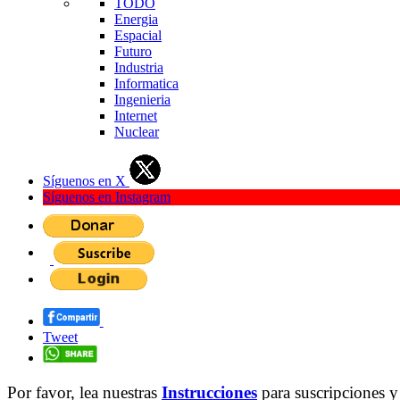
TODO
Energia
Espacial
Futuro
Industria
Informatica
Ingenieria
Internet
Nuclear
Síguenos en X
Síguenos en Instagram
Tweet
Por favor, lea nuestras
Instrucciones
para suscripciones y