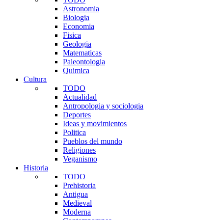
Astronomia
Biologia
Economia
Fisica
Geologia
Matematicas
Paleontologia
Quimica
Cultura
TODO
Actualidad
Antropologia y sociologia
Deportes
Ideas y movimientos
Politica
Pueblos del mundo
Religiones
Veganismo
Historia
TODO
Prehistoria
Antigua
Medieval
Moderna