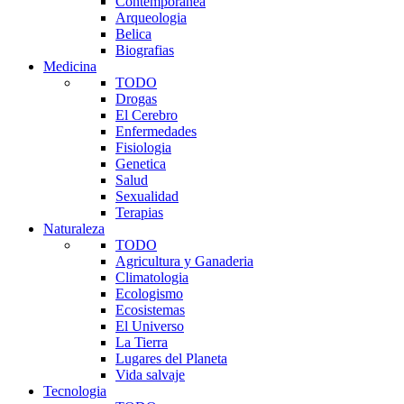
Contemporanea
Arqueologia
Belica
Biografias
Medicina
TODO
Drogas
El Cerebro
Enfermedades
Fisiologia
Genetica
Salud
Sexualidad
Terapias
Naturaleza
TODO
Agricultura y Ganaderia
Climatologia
Ecologismo
Ecosistemas
El Universo
La Tierra
Lugares del Planeta
Vida salvaje
Tecnologia