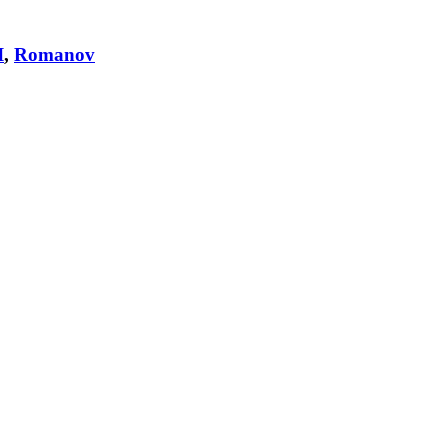
I
,
Romanov