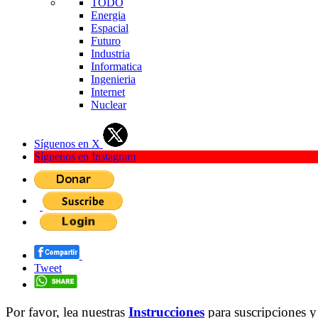
TODO
Energia
Espacial
Futuro
Industria
Informatica
Ingenieria
Internet
Nuclear
Síguenos en X
Síguenos en Instagram
Tweet
Por favor, lea nuestras
Instrucciones
para suscripciones y