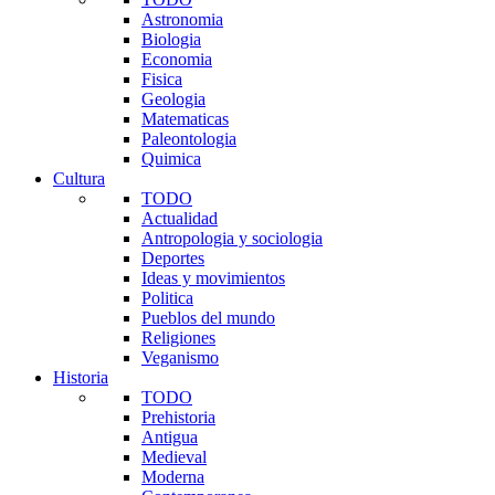
Astronomia
Biologia
Economia
Fisica
Geologia
Matematicas
Paleontologia
Quimica
Cultura
TODO
Actualidad
Antropologia y sociologia
Deportes
Ideas y movimientos
Politica
Pueblos del mundo
Religiones
Veganismo
Historia
TODO
Prehistoria
Antigua
Medieval
Moderna