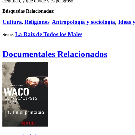
científico, y que divide y es peligroso.
Búsquedas Relacionadas
:
Cultura
Religiones
Antropología y sociología
,
Ideas 
,
,
La Raiz de Todos los Males
Serie
:
Documentales Relacionados