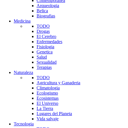
Contemporanea
Arqueologia
Belica
Biografias
Medicina
TODO
Drogas
El Cerebro
Enfermedades
Fisiologia
Genetica
Salud
Sexualidad
Terapias
Naturaleza
TODO
Agricultura y Ganaderia
Climatologia
Ecologismo
Ecosistemas
El Universo
La Tierra
Lugares del Planeta
Vida salvaje
Tecnologia