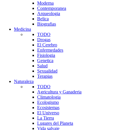
Moderna
Contemporanea
Arqueologia
Belica
Biografias
Medicina
TODO
Drogas
El Cerebro
Enfermedades
Fisiologia
Genetica
Salud
Sexualidad
Terapias
Naturaleza
TODO
Agricultura y Ganaderia
Climatologia
Ecologismo
Ecosistemas
El Universo
La Tierra
Lugares del Planeta
Vida salvaje