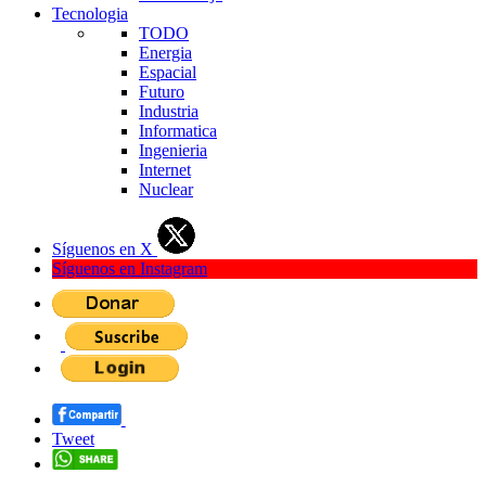
Tecnologia
TODO
Energia
Espacial
Futuro
Industria
Informatica
Ingenieria
Internet
Nuclear
Síguenos en X
Síguenos en Instagram
Tweet