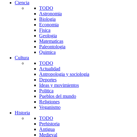
Ciencia
TODO
Astronomia
Biologia
Economia
Fisica
Geologia
Matematicas
Paleontologia
Quimica
Cultura
TODO
Actualidad
Antropologia y sociologia
Deportes
Ideas y movimientos
Politica
Pueblos del mundo
Religiones
Veganismo
Historia
TODO
Prehistoria
Antigua
Medieval