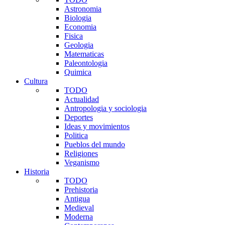
Astronomia
Biologia
Economia
Fisica
Geologia
Matematicas
Paleontologia
Quimica
Cultura
TODO
Actualidad
Antropologia y sociologia
Deportes
Ideas y movimientos
Politica
Pueblos del mundo
Religiones
Veganismo
Historia
TODO
Prehistoria
Antigua
Medieval
Moderna