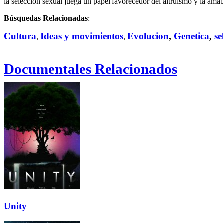
la selección sexual juega un papel favorecedor del altruismo y la ama
Búsquedas Relacionadas
:
Cultura
Ideas y movimientos
Evolucion
,
Genetica
,
se
,
,
Documentales Relacionados
Unity