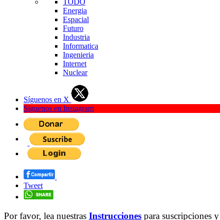
TODO
Energia
Espacial
Futuro
Industria
Informatica
Ingenieria
Internet
Nuclear
Síguenos en X
Síguenos en Instagram
Tweet
Por favor, lea nuestras
Instrucciones
para suscripciones y