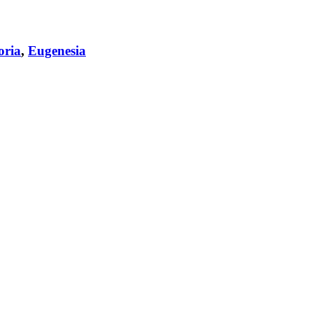
oria
,
Eugenesia