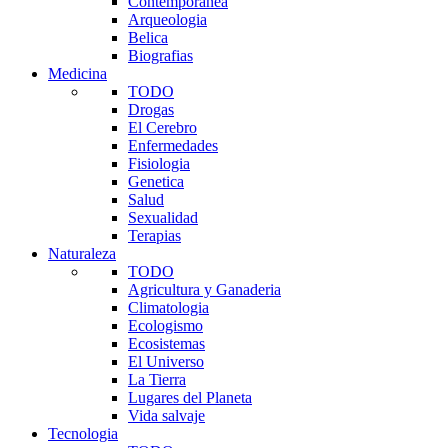
Contemporanea
Arqueologia
Belica
Biografias
Medicina
TODO
Drogas
El Cerebro
Enfermedades
Fisiologia
Genetica
Salud
Sexualidad
Terapias
Naturaleza
TODO
Agricultura y Ganaderia
Climatologia
Ecologismo
Ecosistemas
El Universo
La Tierra
Lugares del Planeta
Vida salvaje
Tecnologia