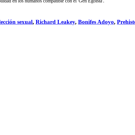
bilidad en los humanos compatible con el 'Gen Egoísta'.
lección sexual
,
Richard Leakey
,
Bonifes Adoyo
,
Prehist