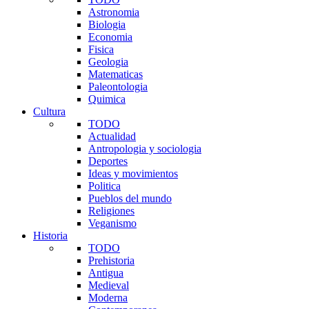
Astronomia
Biologia
Economia
Fisica
Geologia
Matematicas
Paleontologia
Quimica
Cultura
TODO
Actualidad
Antropologia y sociologia
Deportes
Ideas y movimientos
Politica
Pueblos del mundo
Religiones
Veganismo
Historia
TODO
Prehistoria
Antigua
Medieval
Moderna