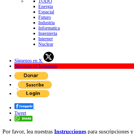
TODO
Energia
Espacial
Futuro
Industria
Informatica
Ingenieria
Internet
Nuclear
Síguenos en X
Síguenos en Instagram
Tweet
Por favor, lea nuestras
Instrucciones
para suscripciones y