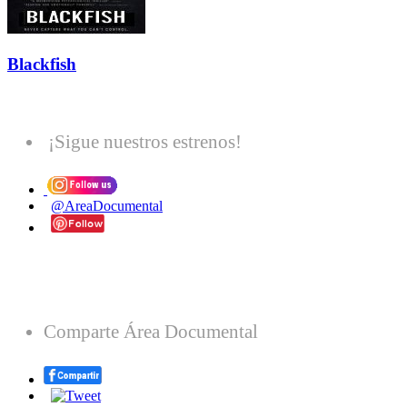
Blackfish
¡Sigue nuestros estrenos!
@AreaDocumental
Comparte Área Documental