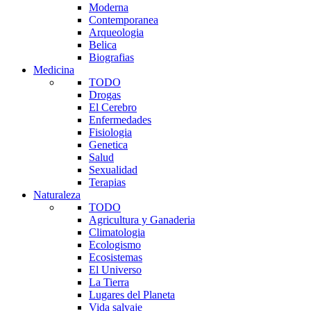
Moderna
Contemporanea
Arqueologia
Belica
Biografias
Medicina
TODO
Drogas
El Cerebro
Enfermedades
Fisiologia
Genetica
Salud
Sexualidad
Terapias
Naturaleza
TODO
Agricultura y Ganaderia
Climatologia
Ecologismo
Ecosistemas
El Universo
La Tierra
Lugares del Planeta
Vida salvaje