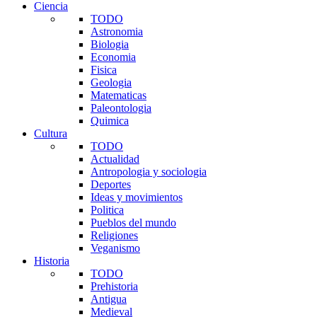
Ciencia
TODO
Astronomia
Biologia
Economia
Fisica
Geologia
Matematicas
Paleontologia
Quimica
Cultura
TODO
Actualidad
Antropologia y sociologia
Deportes
Ideas y movimientos
Politica
Pueblos del mundo
Religiones
Veganismo
Historia
TODO
Prehistoria
Antigua
Medieval