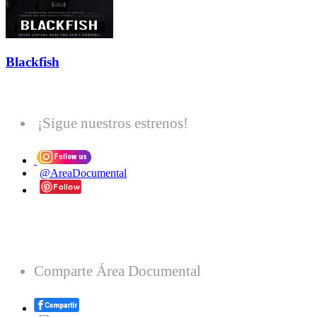
Blackfish
¡Sigue nuestros estrenos!
@AreaDocumental
Comparte Área Documental