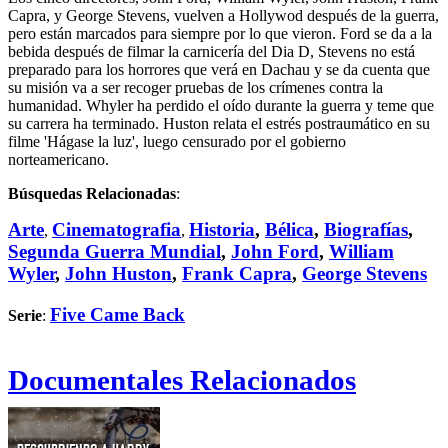
Capra, y George Stevens, vuelven a Hollywod después de la guerra,
pero están marcados para siempre por lo que vieron. Ford se da a la
bebida después de filmar la carnicería del Dia D, Stevens no está
preparado para los horrores que verá en Dachau y se da cuenta que
su misión va a ser recoger pruebas de los crímenes contra la
humanidad. Whyler ha perdido el oído durante la guerra y teme que
su carrera ha terminado. Huston relata el estrés postraumático en su
filme 'Hágase la luz', luego censurado por el gobierno
norteamericano.
Búsquedas Relacionadas
:
Arte
Cinematografia
Historia
,
Bélica
,
Biografías
,
,
,
Segunda Guerra Mundial
,
John Ford
,
William
Wyler
,
John Huston
,
Frank Capra
,
George Stevens
Five Came Back
Serie
:
Documentales Relacionados