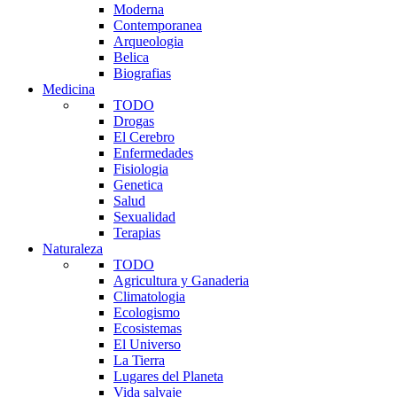
Moderna
Contemporanea
Arqueologia
Belica
Biografias
Medicina
TODO
Drogas
El Cerebro
Enfermedades
Fisiologia
Genetica
Salud
Sexualidad
Terapias
Naturaleza
TODO
Agricultura y Ganaderia
Climatologia
Ecologismo
Ecosistemas
El Universo
La Tierra
Lugares del Planeta
Vida salvaje