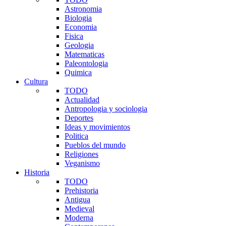
Astronomia
Biologia
Economia
Fisica
Geologia
Matematicas
Paleontologia
Quimica
Cultura
TODO
Actualidad
Antropologia y sociologia
Deportes
Ideas y movimientos
Politica
Pueblos del mundo
Religiones
Veganismo
Historia
TODO
Prehistoria
Antigua
Medieval
Moderna