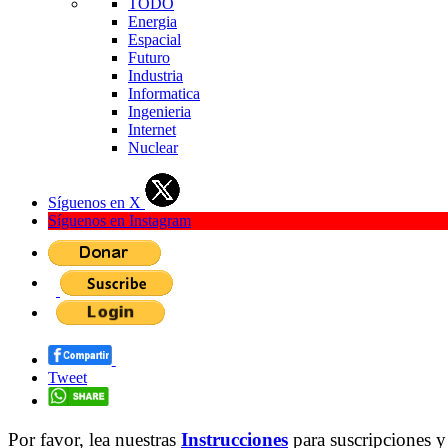
TODO
Energia
Espacial
Futuro
Industria
Informatica
Ingenieria
Internet
Nuclear
Síguenos en X
Síguenos en Instagram
Tweet
Por favor, lea nuestras
Instrucciones
para suscripciones y