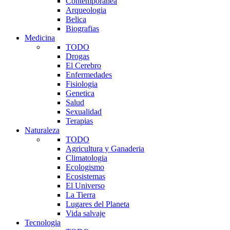
Contemporanea
Arqueologia
Belica
Biografias
Medicina
TODO
Drogas
El Cerebro
Enfermedades
Fisiologia
Genetica
Salud
Sexualidad
Terapias
Naturaleza
TODO
Agricultura y Ganaderia
Climatologia
Ecologismo
Ecosistemas
El Universo
La Tierra
Lugares del Planeta
Vida salvaje
Tecnologia