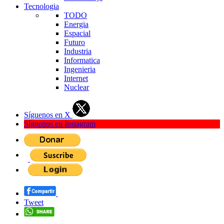
Tecnologia
TODO
Energia
Espacial
Futuro
Industria
Informatica
Ingenieria
Internet
Nuclear
Síguenos en X
Síguenos en Instagram
Tweet