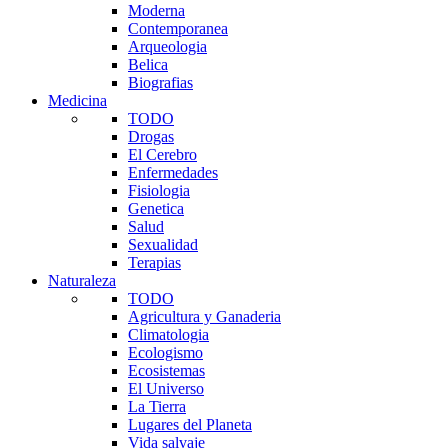
Moderna
Contemporanea
Arqueologia
Belica
Biografias
Medicina
TODO
Drogas
El Cerebro
Enfermedades
Fisiologia
Genetica
Salud
Sexualidad
Terapias
Naturaleza
TODO
Agricultura y Ganaderia
Climatologia
Ecologismo
Ecosistemas
El Universo
La Tierra
Lugares del Planeta
Vida salvaje