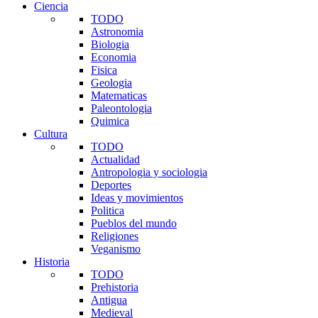
Ciencia
TODO
Astronomia
Biologia
Economia
Fisica
Geologia
Matematicas
Paleontologia
Quimica
Cultura
TODO
Actualidad
Antropologia y sociologia
Deportes
Ideas y movimientos
Politica
Pueblos del mundo
Religiones
Veganismo
Historia
TODO
Prehistoria
Antigua
Medieval