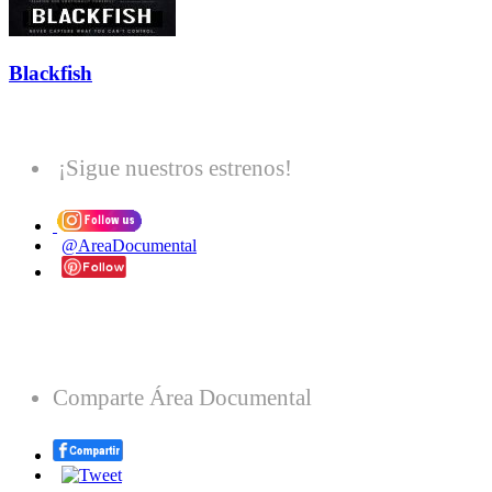
Blackfish
¡Sigue nuestros estrenos!
@AreaDocumental
Comparte Área Documental