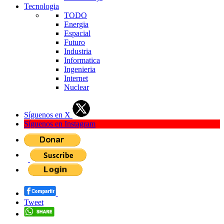
Tecnologia
TODO
Energia
Espacial
Futuro
Industria
Informatica
Ingenieria
Internet
Nuclear
Síguenos en X
Síguenos en Instagram
Tweet