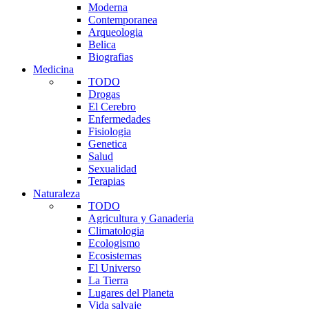
Moderna
Contemporanea
Arqueologia
Belica
Biografias
Medicina
TODO
Drogas
El Cerebro
Enfermedades
Fisiologia
Genetica
Salud
Sexualidad
Terapias
Naturaleza
TODO
Agricultura y Ganaderia
Climatologia
Ecologismo
Ecosistemas
El Universo
La Tierra
Lugares del Planeta
Vida salvaje