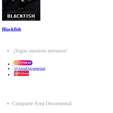
Blackfish
¡Sigue nuestros estrenos!
@AreaDocumental
Comparte Área Documental