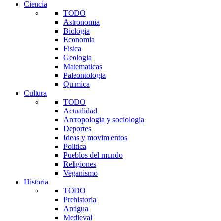
Ciencia
TODO
Astronomia
Biologia
Economia
Fisica
Geologia
Matematicas
Paleontologia
Quimica
Cultura
TODO
Actualidad
Antropologia y sociologia
Deportes
Ideas y movimientos
Politica
Pueblos del mundo
Religiones
Veganismo
Historia
TODO
Prehistoria
Antigua
Medieval