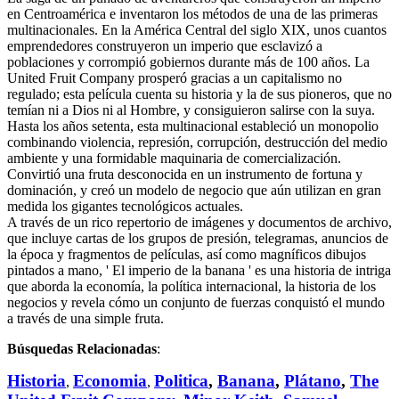
en Centroamérica e inventaron los métodos de una de las primeras
multinacionales. En la América Central del siglo XIX, unos cuantos
emprendedores construyeron un imperio que esclavizó a
poblaciones y corrompió gobiernos durante más de 100 años. La
United Fruit Company prosperó gracias a un capitalismo no
regulado; esta película cuenta su historia y la de sus pioneros, que no
temían ni a Dios ni al Hombre, y consiguieron salirse con la suya.
Hasta los años setenta, esta multinacional estableció un monopolio
combinando violencia, represión, corrupción, destrucción del medio
ambiente y una formidable maquinaria de comercialización.
Convirtió una fruta desconocida en un instrumento de fortuna y
dominación, y creó un modelo de negocio que aún utilizan en gran
medida los gigantes tecnológicos actuales.
A través de un rico repertorio de imágenes y documentos de archivo,
que incluye cartas de los grupos de presión, telegramas, anuncios de
la época y fragmentos de películas, así como magníficos dibujos
pintados a mano, ' El imperio de la banana ' es una historia de intriga
que aborda la economía, la política internacional, la historia de los
negocios y revela cómo un conjunto de fuerzas conquistó el mundo
a través de una simple fruta.
Búsquedas Relacionadas
:
Historia
Economia
Politica
,
Banana
,
Plátano
,
The
,
,