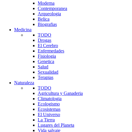
Moderna
Contemporanea
Arqueologia
Belica
Biografias
Medicina
TODO
Drogas
El Cerebro
Enfermedades
Fisiologia
Genetica
Salud
Sexualidad
Terapias
Naturaleza
TODO
Agricultura y Ganaderia
Climatologia
Ecologismo
Ecosistemas
El Universo
La Tierra
Lugares del Planeta
Vida salvaje