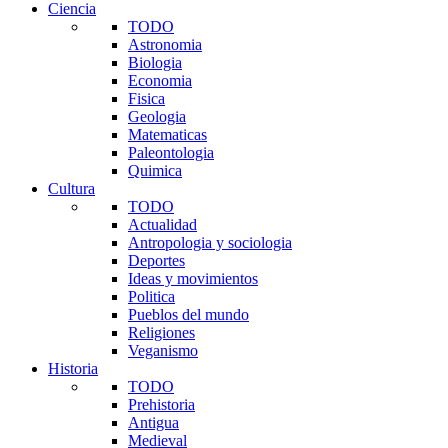
Ciencia
TODO
Astronomia
Biologia
Economia
Fisica
Geologia
Matematicas
Paleontologia
Quimica
Cultura
TODO
Actualidad
Antropologia y sociologia
Deportes
Ideas y movimientos
Politica
Pueblos del mundo
Religiones
Veganismo
Historia
TODO
Prehistoria
Antigua
Medieval