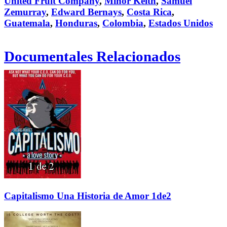
United Fruit Company
,
Minor Keith
,
Samuel
Zemurray
,
Edward Bernays
,
Costa Rica
,
Guatemala
,
Honduras
,
Colombia
,
Estados Unidos
Documentales Relacionados
Capitalismo Una Historia de Amor 1de2