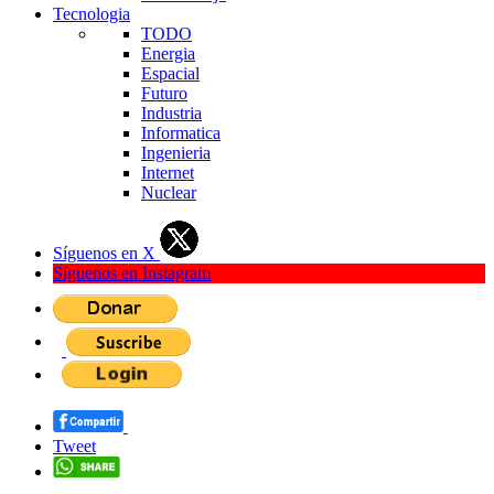
Tecnologia
TODO
Energia
Espacial
Futuro
Industria
Informatica
Ingenieria
Internet
Nuclear
Síguenos en X
Síguenos en Instagram
Tweet