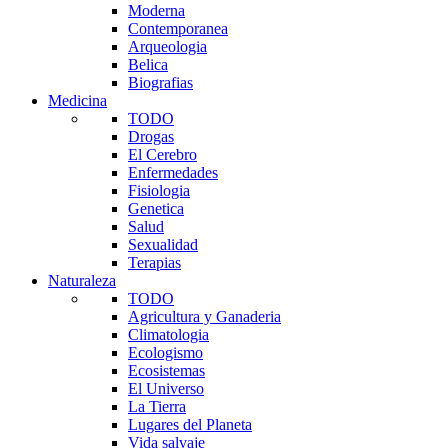
Moderna
Contemporanea
Arqueologia
Belica
Biografias
Medicina
TODO
Drogas
El Cerebro
Enfermedades
Fisiologia
Genetica
Salud
Sexualidad
Terapias
Naturaleza
TODO
Agricultura y Ganaderia
Climatologia
Ecologismo
Ecosistemas
El Universo
La Tierra
Lugares del Planeta
Vida salvaje