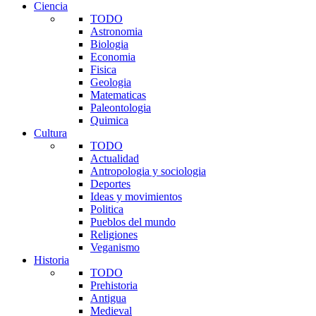
Ciencia
TODO
Astronomia
Biologia
Economia
Fisica
Geologia
Matematicas
Paleontologia
Quimica
Cultura
TODO
Actualidad
Antropologia y sociologia
Deportes
Ideas y movimientos
Politica
Pueblos del mundo
Religiones
Veganismo
Historia
TODO
Prehistoria
Antigua
Medieval