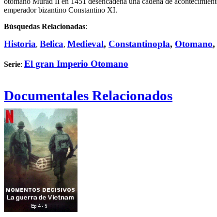
otomano Murad II en 1451 desencadena una cadena de acontecimientos
emperador bizantino Constantino XI.
Búsquedas Relacionadas
:
Historia
Belica
Medieval
,
Constantinopla
,
Otomano
,
,
El gran Imperio Otomano
Serie
:
Documentales Relacionados