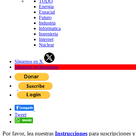
TODO
Energia
Espacial
Futuro
Industria
Informatica
Ingenieria
Internet
Nuclear
Síguenos en X
Síguenos en Instagram
Tweet
Por favor, lea nuestras
Instrucciones
para suscripciones y