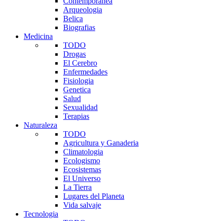
Contemporanea
Arqueologia
Belica
Biografias
Medicina
TODO
Drogas
El Cerebro
Enfermedades
Fisiologia
Genetica
Salud
Sexualidad
Terapias
Naturaleza
TODO
Agricultura y Ganaderia
Climatologia
Ecologismo
Ecosistemas
El Universo
La Tierra
Lugares del Planeta
Vida salvaje
Tecnologia