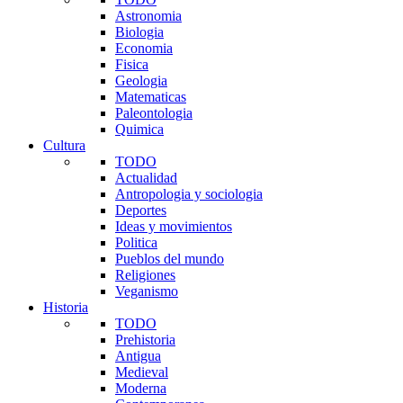
Astronomia
Biologia
Economia
Fisica
Geologia
Matematicas
Paleontologia
Quimica
Cultura
TODO
Actualidad
Antropologia y sociologia
Deportes
Ideas y movimientos
Politica
Pueblos del mundo
Religiones
Veganismo
Historia
TODO
Prehistoria
Antigua
Medieval
Moderna