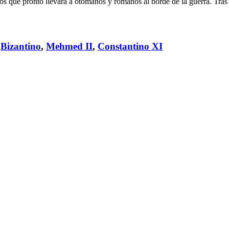
 que pronto llevará a otomanos y romanos al borde de la guerra. Tras 
,
Bizantino
,
Mehmed II
,
Constantino XI