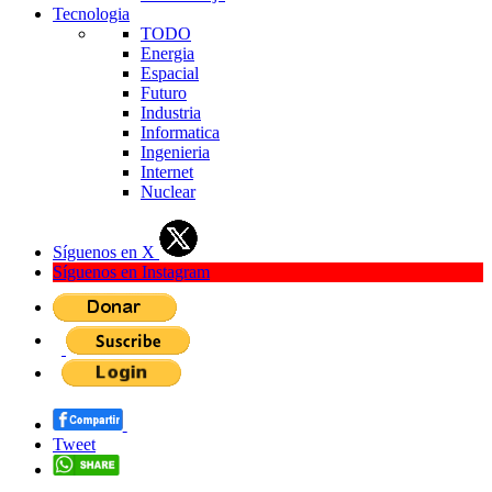
Tecnologia
TODO
Energia
Espacial
Futuro
Industria
Informatica
Ingenieria
Internet
Nuclear
Síguenos en X
Síguenos en Instagram
Tweet