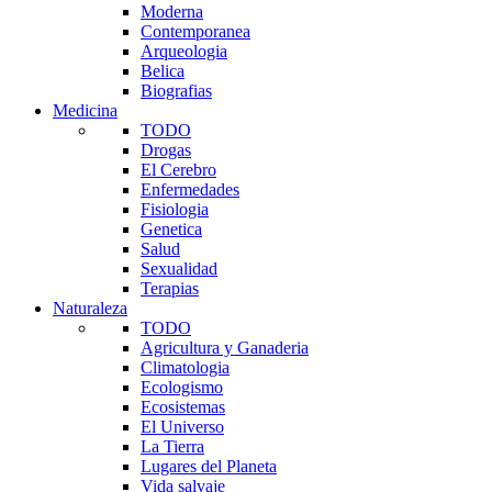
Moderna
Contemporanea
Arqueologia
Belica
Biografias
Medicina
TODO
Drogas
El Cerebro
Enfermedades
Fisiologia
Genetica
Salud
Sexualidad
Terapias
Naturaleza
TODO
Agricultura y Ganaderia
Climatologia
Ecologismo
Ecosistemas
El Universo
La Tierra
Lugares del Planeta
Vida salvaje