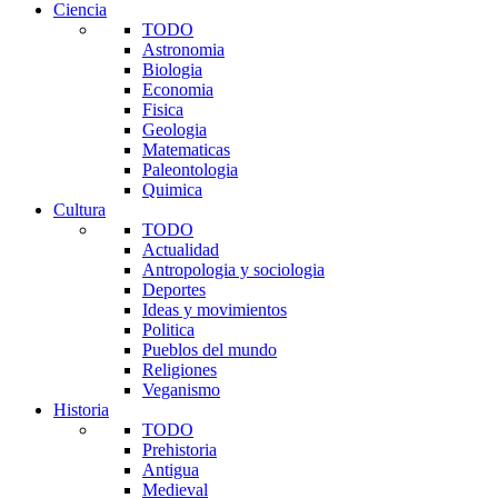
Ciencia
TODO
Astronomia
Biologia
Economia
Fisica
Geologia
Matematicas
Paleontologia
Quimica
Cultura
TODO
Actualidad
Antropologia y sociologia
Deportes
Ideas y movimientos
Politica
Pueblos del mundo
Religiones
Veganismo
Historia
TODO
Prehistoria
Antigua
Medieval