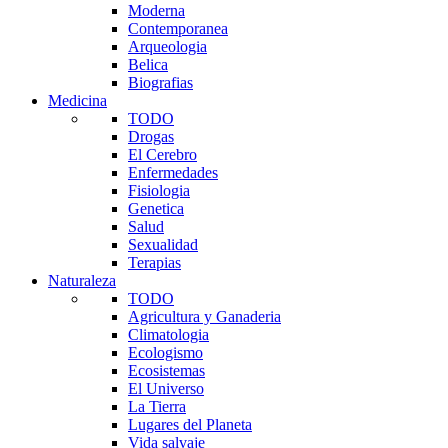
Moderna
Contemporanea
Arqueologia
Belica
Biografias
Medicina
TODO
Drogas
El Cerebro
Enfermedades
Fisiologia
Genetica
Salud
Sexualidad
Terapias
Naturaleza
TODO
Agricultura y Ganaderia
Climatologia
Ecologismo
Ecosistemas
El Universo
La Tierra
Lugares del Planeta
Vida salvaje