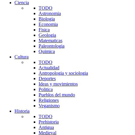
Ciencia
TODO
Astronomia
Biologia
Economia
Fisica
Geologia
Matematicas
Paleontologia
Quimica
Cultura
TODO
Actualidad
Antropologia y sociologia
Deportes
Ideas y movimientos
Politica
Pueblos del mundo
Religiones
Veganismo
Historia
TODO
Prehistoria
Antigua
Medieval